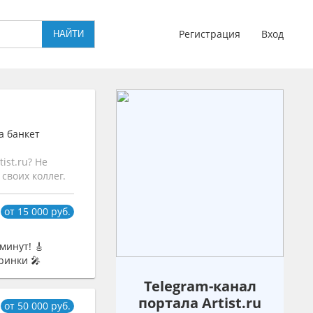
Регистрация
Вход
а банкет
ist.ru? Не
своих коллег.
от 15 000 руб.
минут! 🎸
ринки 🎤
Telegram-канал
портала Artist.ru
от 50 000 руб.