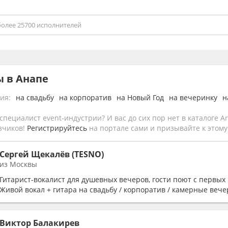
ы в Анапе
ия:
на свадьбу
на корпоратив
на Новый Год
на вечеринку
н
специалист event-индустрии? И вас до сих пор нет в каталоге Art
зчиков!
Регистрируйтесь
на портале сами и призывайте к этому 
Сергей Щекалёв (TESNO)
из Москвы
Гитарист-вокалист для душевных вечеров, гости поют с первых 
Живой вокал + гитара на свадьбу / корпоратив / камерные вече
Виктор Балакирев