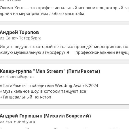
Олимп Кент — это профессиональный исполнитель, который з
драйв на мероприятиях любого масштаба.
Андрей Торопов
из Санкт-Петербурга
Ищите ведущего, который не только проведёт мероприятие, но 
живую музыкальную атмосферу? Я — профессиональный ведущи
Кавер-группа "Men Stream" (ПатиРакеты)
из Новосибирска
⭐ПатиРакеты - победители Wedding Awards 2024
⭐️Музыкальное шоу, в котором танцуют все
⭐️Танцевальный нон-стоп
⭐Интерактивы, караоке и взаимодействие с публикой
⭐Авторские мешапы
Андрей Горюшин (Михаил Боярский)
из Екатеринбурга