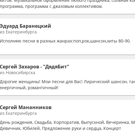
хитов. Музыкальное оформление любого праздника, сольная к
программа, программа с джазовым коллективом.
Эдуард Баранецкий
из Екатеринбурга
Исполняю песни в разных жанрах:поп,рок,шансон,хиты 80-90.
Сергей Захаров - "ДядяБит"
из Новосибирска
Дорогие женщины! Мои песни для Вас! Лирический шансон, та
энергичный, романтичный!
Сергей Мананников
из Екатеринбурга
День рождения, Свадьба, Корпоратив, Выпускной, Вечеринка, 
Девичник, Юбилей, Предложение руки и сердца, Концерт