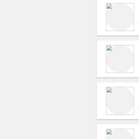
Поэты и поэзия (лирика)
Хореографы
Топ модели
Фотомодели
Автомобили, Лимузины
Студии звукозаписи
Театральные костюмы