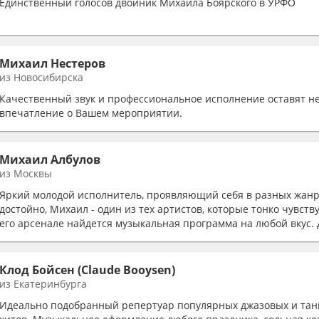
Единственный голосов двойник Михаила Боярского в УРФО
Михаил Нестеров
из Новосибирска
Качественный звук и профессиональное исполнение оставят н
впечатление о Вашем мероприятии.
Михаил Албулов
из Москвы
Яркий молодой исполнитель, проявляющий себя в разных жанр
достойно, Михаил - один из тех артистов, которые тонко чувств
его арсенале найдется музыкальная программа на любой вкус. Д
все составляющие - широкий диапазон, приятный тембр голоса
микрофоном, гитарой и музыкальной аппаратурой, а также опыт 
сценической деятельности, авторского песенного творчества и
Клод Бойсен (Claude Booysen)
гитаре.
из Екатеринбурга
Идеально подобранный репертуар популярных джазовых и та