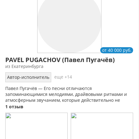
от 40 000 руб.
PAVEL PUGACHOV (Павел Пугачёв)
из Екатеринбурга
еще +14
Автор-исполнитель
Павел Пугачёв — Его песни отличаются
запоминающимися мелодиями, драйвовыми ритмами и
атмосферным звучанием, которые действительно не
оставляют равнодушными и заставляют танцевать.
1 отзыв