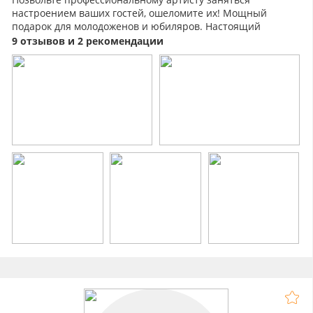
настроением ваших гостей, ошеломите их! Мощный
подарок для молодоженов и юбиляров. Настоящий
сюрприз! Гости будут в восторге!
9 отзывов и 2 рекомендации